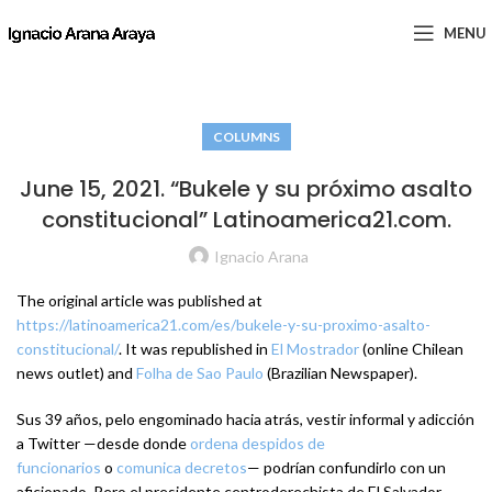
MENU
COLUMNS
June 15, 2021. “Bukele y su próximo asalto
constitucional” Latinoamerica21.com.
Ignacio Arana
The original article was published at
https://latinoamerica21.com/es/bukele-y-su-proximo-asalto-
constitucional/
. It was republished in
El Mostrador
(online Chilean
news outlet) and
Folha de Sao Paulo
(Brazilian Newspaper).
Sus 39 años, pelo engominado hacia atrás, vestir informal y adicción
a Twitter —desde donde
ordena despidos de
funcionarios
o
comunica decretos
— podrían confundirlo con un
aficionado. Pero el presidente centroderechista de El Salvador,