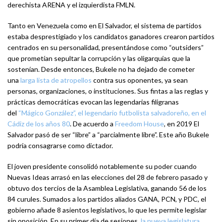
derechista ARENA y el izquierdista FMLN.
Tanto en Venezuela como en El Salvador, el sistema de partidos
estaba desprestigiado y los candidatos ganadores crearon partidos
centrados en su personalidad, presentándose como “outsiders”
que prometían sepultar la corrupción y las oligarquías que la
sostenían. Desde entonces, Bukele no ha dejado de cometer
una
larga lista de atropellos
contra sus oponentes, ya sean
personas, organizaciones, o instituciones. Sus fintas a las reglas y
prácticas democráticas evocan las legendarias filigranas
del
“Mágico González”, el legendario futbolista salvadoreño, en el
Cádiz de los años 80
. De acuerdo a
Freedom House
, en 2019 El
Salvador pasó de ser “libre” a “parcialmente libre”. Este año Bukele
podría consagrarse como dictador.
El joven presidente consolidó notablemente su poder cuando
Nuevas Ideas arrasó en las elecciones del 28 de febrero pasado y
obtuvo dos tercios de la Asamblea Legislativa, ganando 56 de los
84 curules. Sumados a los partidos aliados GANA, PCN, y PDC, el
gobierno añade 8 asientos legislativos, lo que les permite legislar
sin oposición. En su primer día de sesiones,
la nueva legislatura