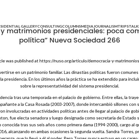
SIDENTIAL GALLERY
CONSULTING
COLUMNS
MEDIA
JOURNALISM
TRIPS
TALK
 matrimonios presidenciales: poca compe
política” Nueva Sociedad 266
icle was published at https://nuso.org/articulo/democracia-y-matrimonio
rtirse en un patrimonio familiar. Las dinastías políticas fueron comunes
 presidencia. En los últimos años la práctica se ha extendido para inclu
sobre la representatividad del sistema presidencial.
encia tras una temporada en el palacio de gobierno. Entre ellas, la traye
pañante a la Casa Rosada (2003-2007), donde intercambió sillones con 
 involucradas en actividades políticas antes de llegar al palacio de go
ton, fue electa senadora y luego designada como secretaria de Estado sol
o conocida tras sus seis años como primera dama (1994-2000), cargo al q
 2016, alcanzando en ambas ocasiones la segunda vuelta. Sandra Torres,
eranza, que lo llevó a él al poder. Pero Torres nunca estuvo en un cargo