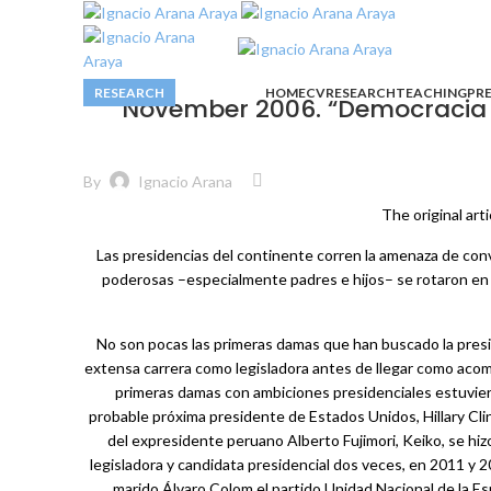
Menu
RESEARCH
RESEARCH
RESEARCH
RESEARCH
RESEARCH
RESEARCH
RESEARCH
RESEARCH
RESEARCH
RESEARCH
HOME
CV
RESEARCH
TEACHING
PRE
November 2006. “Democracia y
By
Ignacio Arana
The original art
Las presidencias del continente corren la amenaza de conve
poderosas –especialmente padres e hijos– se rotaron en la
No son pocas las primeras damas que han buscado la presid
extensa carrera como legisladora antes de llegar como acom
primeras damas con ambiciones presidenciales estuvieron
probable próxima presidente de Estados Unidos, Hillary Clin
del expresidente peruano Alberto Fujimori, Keiko, se hiz
legisladora y candidata presidencial dos veces, en 2011 y
marido Álvaro Colom el partido Unidad Nacional de la Esp