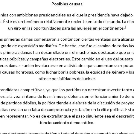
Posibles causas
monios con ambiciones presidenciales es el que la presidencia haya dejado
es. Éste es un fenómeno relativamente reciente en todo el mundo. La el
1
un giro en las oportunidades para las mujeres en el continente.
las primeras damas comenzaron a contar con ciertas ventajas para alcanzar 
o grado de exposición mediática. De hecho, ese fue el camino de todas las
as primeras damas han desarrollado un rol mucho más destacado que en e
íticas públicas, y campañas electorales. Este cambio en el uso del pues
imeras damas suelen involucrarse en actividades que aumentan su reputa
 causas honrosas, como luchar por la pobreza, la equidad de género y los
ofrece posibilidades de lucirse.
 candidatas competitivas, ya que los partidos no necesitan invertir tanto
 es, a la vez, síntoma de los mismos problemas en el funcionamiento democr
 de partidos débiles, la política tiende a alejarse de la discusión de pro
tías revelan una falta de competencia y rotación en la élite política. Est
en representar. No es de extrañar que el paso siguiente sea el descrédit
funcionamiento democrático.
na destacada trayectoria tiene todo el derecho a competir por alcanzar 