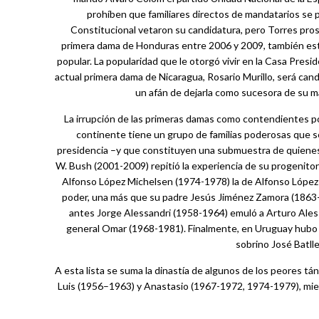
prohíben que familiares directos de mandatarios se 
Constitucional vetaron su candidatura, pero Torres prosi
primera dama de Honduras entre 2006 y 2009, también estuv
popular. La popularidad que le otorgó vivir en la Casa Presi
actual primera dama de Nicaragua, Rosario Murillo, será can
un afán de dejarla como sucesora de su mar
La irrupción de las primeras damas como contendientes por
continente tiene un grupo de familias poderosas que se 
presidencia –y que constituyen una submuestra de quiene
W. Bush (2001-2009) repitió la experiencia de su progenito
Alfonso López Michelsen (1974-1978) la de Alfonso López
poder, una más que su padre Jesús Jiménez Zamora (1863-1
antes Jorge Alessandri (1958-1964) emuló a Arturo Ales
general Omar (1968-1981). Finalmente, en Uruguay hubo cua
sobrino José Batll
A esta lista se suma la dinastía de algunos de los peores 
Luis (1956–1963) y Anastasio (1967-1972, 1974-1979), mient