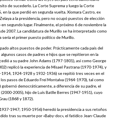
sito de sucederlo. La Corte Suprema y luego la Corte
5, en la que perdió en segunda vuelta. Xiomara Castro, ex
Zelaya a la presidencia, pero no ocupó puestos de elección
dó en segundo lugar. Finalmente, el próximo 6 de noviembre la
esde 2007. La candidatura de Murillo se ha interpretado como
sería el primer puesto político de Murillo.
cupado altos puestos de poder. Prácticamente cada país del
 algunos casos de padres e hijos que se repitieron en la
cedió a su padre John Adams (1797-1801), así como George
2) replicó la experiencia de Misael Pastrana (1970-1974), y
1914, 1924-1928 y 1932-1936) se repitió tres veces en el
 los pasos de Eduardo Frei Montalva (1964-1970), tal como
 gobernó democráticamente, a diferencia de su padre, el
 (2000-2005), hijo de Luis Batlle Berres (1947-1951), cuyo
Grau (1868 y 1872).
 (1937-1947; 1950-1956) heredó la presidencia a sus retoños
dido tras su muerte por «Baby-doc», el fatídico Jean-Claude