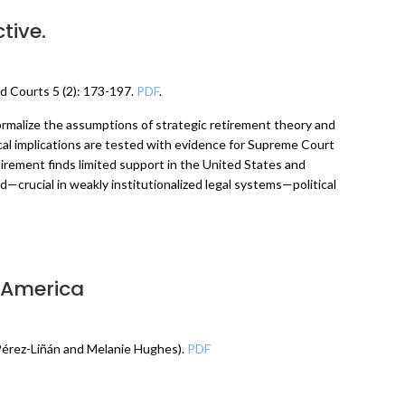
tive.
nd Courts 5 (2): 173-197.
PDF
.
formalize the assumptions of strategic retirement theory and
cal implications are tested with evidence for Supreme Court
rement finds limited support in the United States and
—crucial in weakly institutionalized legal systems—political
n America
l Pérez-Liñán and Melanie Hughes).
PDF