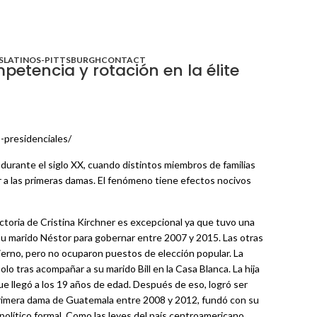
S
LATINOS-PITTSBURGH
CONTACT
tencia y rotación en la élite
s-presidenciales/
 durante el siglo XX, cuando distintos miembros de familias
ir a las primeras damas. El fenómeno tiene efectos nocivos
ctoria de Cristina Kirchner es excepcional ya que tuvo una
su marido Néstor para gobernar entre 2007 y 2015. Las otras
bierno, pero no ocuparon puestos de elección popular. La
o tras acompañar a su marido Bill en la Casa Blanca. La hija
ue llegó a los 19 años de edad. Después de eso, logró ser
 primera dama de Guatemala entre 2008 y 2012, fundó con su
 político formal. Como las leyes del país centroamericano