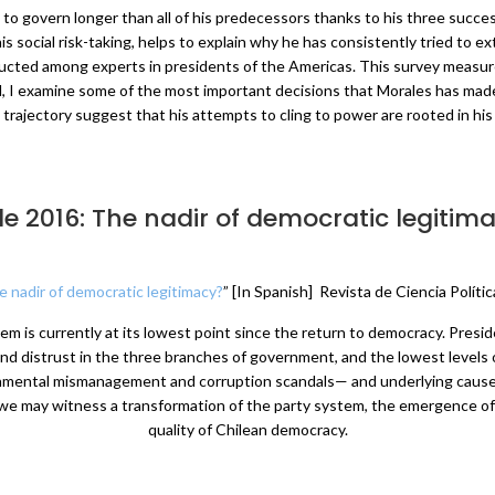
 govern longer than all of his predecessors thanks to his three successfu
is social risk-taking, helps to explain why he has consistently tried to ex
nducted among experts in presidents of the Americas. This survey measure
, I examine some of the most important decisions that Morales has made 
 trajectory suggest that his attempts to cling to power are rooted in his 
le 2016: The nadir of democratic legitim
e nadir of democratic legitimacy?
” [In Spanish] Revista de Ciencia Políti
stem is currently at its lowest point since the return to democracy. Presi
d distrust in the three branches of government, and the lowest levels of 
ernmental mismanagement and corruption scandals— and underlying cause
e, we may witness a transformation of the party system, the emergence o
quality of Chilean democracy.