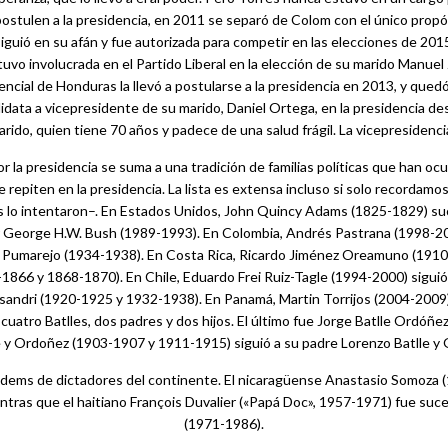
postulen a la presidencia, en 2011 se separó de Colom con el único propó
guió en su afán y fue autorizada para competir en las elecciones de 201
o involucrada en el Partido Liberal en la elección de su marido Manuel 
dencial de Honduras la llevó a postularse a la presidencia en 2013, y que
didata a vicepresidente de su marido, Daniel Ortega, en la presidencia d
ido, quien tiene 70 años y padece de una salud frágil. La vicepresidencia 
 la presidencia se suma a una tradición de familias políticas que han o
repiten en la presidencia. La lista es extensa incluso si solo recordamos
s lo intentaron–. En Estados Unidos, John Quincy Adams (1825-1829) su
r George H.W. Bush (1989-1993). En Colombia, Andrés Pastrana (1998-200
 Pumarejo (1934-1938). En Costa Rica, Ricardo Jiménez Oreamuno (1910-
866 y 1868-1870). En Chile, Eduardo Frei Ruiz-Tagle (1994-2000) siguió
sandri (1920-1925 y 1932-1938). En Panamá, Martin Torrijos (2004-2009)
tro Batlles, dos padres y dos hijos. El último fue Jorge Batlle Ordóñez
e y Ordoñez (1903-1907 y 1911-1915) siguió a su padre Lorenzo Batlle y 
tándems de dictadores del continente. El nicaragüense Anastasio Somoza
ras que el haitiano François Duvalier («Papá Doc», 1957-1971) fue suce
(1971-1986).