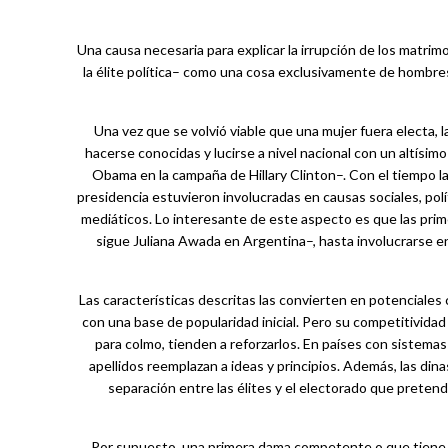
Una causa necesaria para explicar la irrupción de los matri
la élite política– como una cosa exclusivamente de hombr
Una vez que se volvió viable que una mujer fuera electa, 
hacerse conocidas y lucirse a nivel nacional con un altísim
Obama en la campaña de Hillary Clinton–. Con el tiempo l
presidencia estuvieron involucradas en causas sociales, pol
mediáticos. Lo interesante de este aspecto es que las pr
sigue Juliana Awada en Argentina–, hasta involucrarse en
Las características descritas las convierten en potenciales
con una base de popularidad inicial. Pero su competitividad
para colmo, tienden a reforzarlos. En países con sistemas
apellidos reemplazan a ideas y principios. Además, las dinas
separación entre las élites y el electorado que pretend
Por supuesto, una primera dama competente o que tiene u