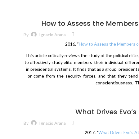
How to Assess the Members of
By
Ignacio Arana
2016. “
How to Assess the Members of t
This article critically reviews the study of the political el
to effectively study elite members their individual differe
in presidential systems. It finds that as a group, presi
or come from the security forces, and that they tend
conscientiousness. Th
What Drives Evo’s
By
Ignacio Arana
2017. “
What Drives Evo’s At