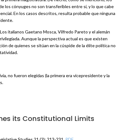
de los cónyuges no son transferibles entre sí, y lo que cabe
dencial. En los casos descritos, resulta probable que ninguna
idente.
X. Los italianos Gaetano Mosca, Vilfredo Pareto y el alemán
ivilegiada. Aunque la perspectiva actual es que existen
ón de quienes se sitúan en la cúspide de la élite política no
atividad.
a, no fueron elegidas (la primera era vicepresidente y la
s.
s its Constitutional Limits
Legislative Studies 21 (2): 213-231.
PDF
.