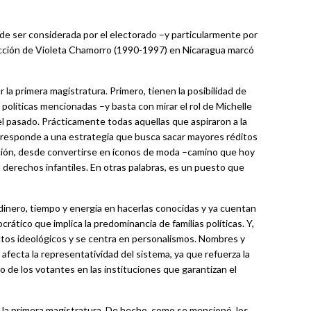
 de ser considerada por el electorado –y particularmente por
ección de Violeta Chamorro (1990-1997) en Nicaragua marcó
la primera magistratura. Primero, tienen la posibilidad de
 políticas mencionadas –y basta con mirar el rol de Michelle
l pasado. Prácticamente todas aquellas que aspiraron a la
to responde a una estrategia que busca sacar mayores réditos
ción, desde convertirse en íconos de moda –camino que hoy
 derechos infantiles. En otras palabras, es un puesto que
 dinero, tiempo y energía en hacerlas conocidas y ya cuentan
ático que implica la predominancia de familias políticas. Y,
yectos ideológicos y se centra en personalismos. Nombres y
o afecta la representatividad del sistema, ya que refuerza la
o de los votantes en las instituciones que garantizan el
la primera magistratura. De hecho, como se mencionó, los