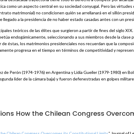
tica como un aspecto central en su sociedad conyugal. Pero las virtudes 
trato matrimonial) no condicionen quién se arrellanará en el sillón presi
e llegado a la presidencia de no haber estado casadas antes con un pres
pales teóricos de las élites que surgieron a partir de fines del siglo XI
perpetúa endogámicamente, seleccionando a sus miembros desde la clase pr
or de éstas, los matrimonios presidenciales nos recuerdan que la composici
amente progresa en el tiempo en términos de competitividad y represent
z de Perón (1974-1976) en Argentina y Lidia Gueiler (1979-1980) en Bolivi
egunda líder de la cámara baja) y fueron defenestradas en golpes militare
ions How the Chilean Congress Overcome
he Chilean Congress Overcomes its Constitutional Limits
.” Journal of 