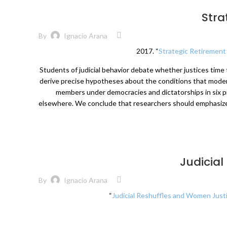
Stra
By
Ignacio Arana
2017. “
Strategic Retirement
Students of judicial behavior debate whether justices time 
derive precise hypotheses about the conditions that modera
members under democracies and dictatorships in six p
elsewhere. We conclude that researchers should emphasize “s
Judicial
By
Ignacio Arana
“
Judicial Reshuffles and Women Justi