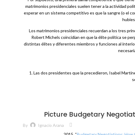
matrimonios presidenciales suelen tener a la actividad polí
esperar en un sistema competitivo es que la sangre (o el con
hubies
Los matrimonios presidenciales recuerdan a los tres princi
Robert Michels coincidían en que la élite política se 
distintas élites y diferentes miembros y funciones al interi
necesari
1.
Las dos presidentes que la precedieron, Isabel Martíne
s
Picture Budgetary Negotiat
By
Ignacio Arana
2015. “
Budgetary Negotiations: How t